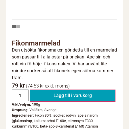
Fikonmarmelad
Den utsökta fikonsmaken gör detta till en marmelad
som passar till alla ostar på brickan. Apelsin och
rött vin förhöjer fikonsmaken. Vi har använt lite
mindre socker så att fikonets egen sötma kommer
fram.
79
kr
(
74.53
kr
exkl. moms)
Lägg till i varukorg
Vikt/volym:
190g
Ursprung:
Vallåkra, Sverige
Ingredienser:
Fikon 80%, socker, rödvin, apelsinarom
(glukossirap, kaliumsorbat E160e, citronsyra E330,
kurkumminE100, beta-apo-8-karotenal E160) Atamon