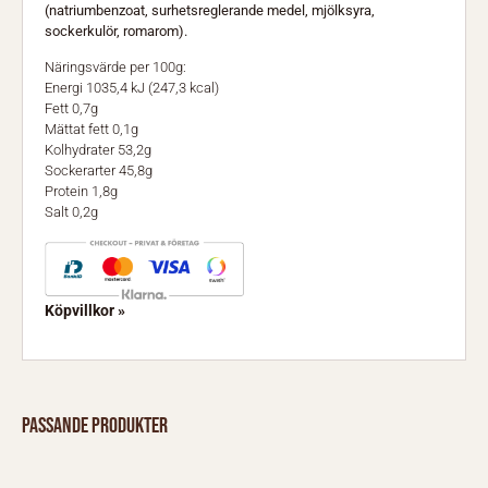
(natriumbenzoat, surhetsreglerande medel, mjölksyra,
sockerkulör, romarom).
Näringsvärde per 100g:
Energi 1035,4 kJ (247,3 kcal)
Fett 0,7g
Mättat fett 0,1g
Kolhydrater 53,2g
Sockerarter 45,8g
Protein 1,8g
Salt 0,2g
Köpvillkor »
Passande produkter