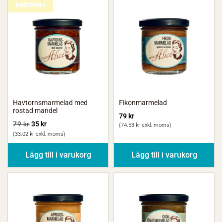
KAMPANJ
Havtornsmarmelad med
Fikonmarmelad
rostad mandel
79
kr
79
kr
35
kr
(
74.53
kr
exkl. moms)
(
33.02
kr
exkl. moms)
Lägg till i varukorg
Lägg till i varukorg