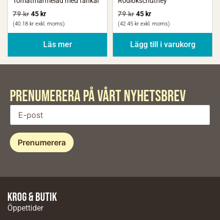
Tomatmarmelad med fänkål
Rödlökschutney
79
kr
45
kr
79
kr
45
kr
(
40.18
kr
exkl. moms)
(
42.45
kr
exkl. moms)
Läs mer
Lägg till i varukorg
PRENUMERERA PÅ VÅRT Nyhetsbrev
Krog & butik
Öppettider